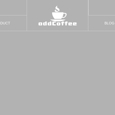
鹿児島中央駅AMUWE店、新作！季節野菜のキーマカレーランチ
ーツプラス
ODUCT
BLOG
ダクト
ブログ