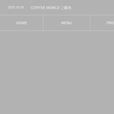
2025.10.29
COFFEE WORLD ご案内
2025.04.12
カフェ起業の夢を叶える！
2023.09.29
2023.09.28
鹿児島中央駅AMUWE店、ランチはいつもミニスイ
2023.08.25
鹿児島中央駅AMUWE店、ランチ5回で1回無料
HOME
MENU
PR
2025.10.29
COFFEE WORLD ご案内
ホーム
メニュー
プロ