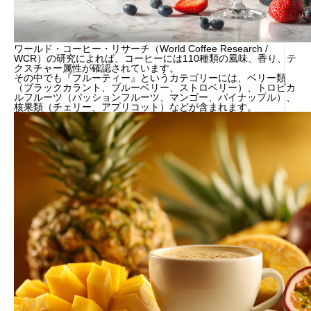
ワールド・コーヒー・リサーチ（World Coffee Research /
WCR）の研究によれば、コーヒーには110種類の風味、香り、テ
クスチャー属性が確認されています。
その中でも『フルーティー』というカテゴリーには、ベリー類
（ブラックカラント、ブルーベリー、ストロベリー）、トロピカ
ルフルーツ（パッションフルーツ、マンゴー、パイナップル）、
核果類（チェリー、アプリコット）などが含まれます。