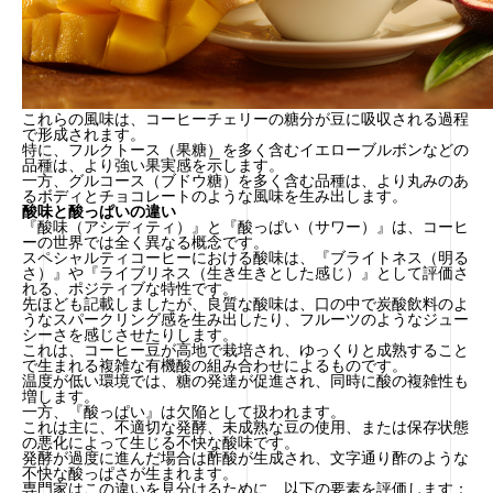
これらの風味は、コーヒーチェリーの糖分が豆に吸収される過程
で形成されます。
特に、フルクトース（果糖）を多く含むイエローブルボンなどの
品種は、より強い果実感を示します。
一方、グルコース（ブドウ糖）を多く含む品種は、より丸みのあ
るボディとチョコレートのような風味を生み出します。
酸味と酸っぱいの違い
『酸味（アシディティ）』と『酸っぱい（サワー）』は、コーヒ
ーの世界では全く異なる概念です。
スペシャルティコーヒーにおける酸味は、『ブライトネス（明る
さ）』や『ライブリネス（生き生きとした感じ）』として評価さ
れる、ポジティブな特性です。
先ほども記載しましたが、良質な酸味は、口の中で炭酸飲料のよ
うなスパークリング感を生み出したり、フルーツのようなジュー
シーさを感じさせたりします。
これは、コーヒー豆が高地で栽培され、ゆっくりと成熟すること
で生まれる複雑な有機酸の組み合わせによるものです。
温度が低い環境では、糖の発達が促進され、同時に酸の複雑性も
増します。
一方、『酸っぱい』は欠陥として扱われます。
これは主に、不適切な発酵、未成熟な豆の使用、または保存状態
の悪化によって生じる不快な酸味です。
発酵が過度に進んだ場合は酢酸が生成され、文字通り酢のような
不快な酸っぱさが生まれます。
専門家はこの違いを見分けるために、以下の要素を評価します：