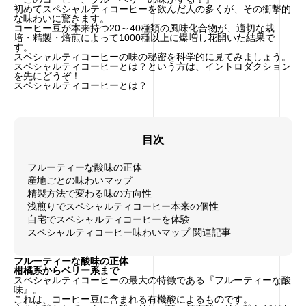
初めてスペシャルティコーヒーを飲んだ人の多くが、その衝撃的
な味わいに驚きます。
コーヒー豆が本来持つ20～40種類の風味化合物が、適切な栽
培・精製・焙煎によって1000種以上に爆増し花開いた結果で
す。
スペシャルティコーヒーの味の秘密を科学的に見てみましょう。
スペシャルティコーヒーとは？という方は、イントロダクション
を先にどうぞ！
スペシャルティコーヒーとは？
目次
フルーティーな酸味の正体
産地ごとの味わいマップ
精製方法で変わる味の方向性
浅煎りでスペシャルティコーヒー本来の個性
自宅でスペシャルティコーヒーを体験
スペシャルティコーヒー味わいマップ 関連記事
フルーティーな酸味の正体
柑橘系からベリー系まで
スペシャルティコーヒーの最大の特徴である『フルーティーな酸
味』。
これは、コーヒー豆に含まれる有機酸によるものです。